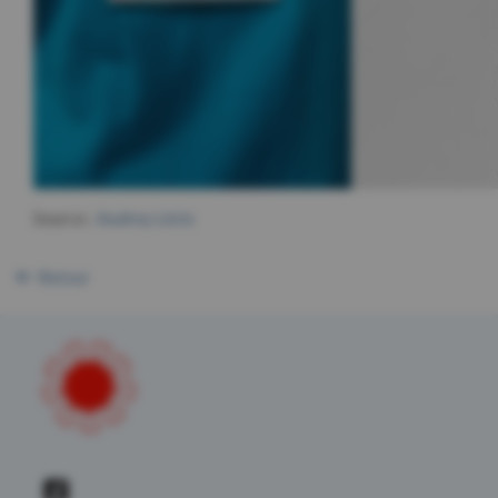
Source :
Audrey Lévis
Retour