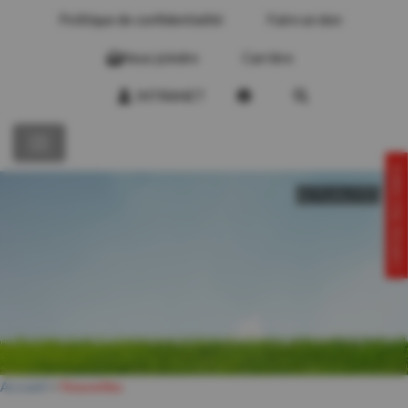
Politique de confidentialité
Faire un don
Nous joindre
Carrière
INTRANET
CONTACTEZ-NOUS!
ACTUALITÉS
Accueil
>
Nouvelles