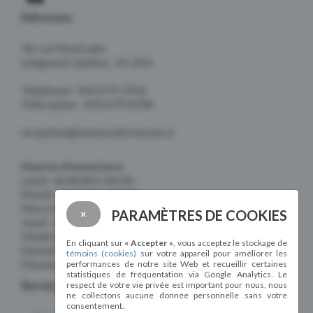
Adresses
18, rue Montcalm
Longueuil, Québec, J4J 2K6
Téléphone : 450 679-5916
Télécopieur : 450 679-8396
reception@benevolatrivesud.ca
Heures d'ouverture
Lundi : de 8h30 à 16h30
Mardi : de 8h30 à 16h30
Mercredi : de 8h30 à 16h30
PARAMÈTRES DE COOKIES
×
Jeudi : de 8h30 à 16h30
Vendredi : de 8h30 à 16h30
En cliquant sur
« Accepter »
, vous acceptez le stockage de
Samedi : Fermé
témoins (cookies)
sur votre appareil pour améliorer les
Dimanche : Fermé
performances de notre site Web et recueillir certaines
statistiques de fréquentation via Google Analytics. Le
Services
respect de votre vie privée est important pour nous, nous
ne collectons aucune donnée personnelle sans votre
consentement.