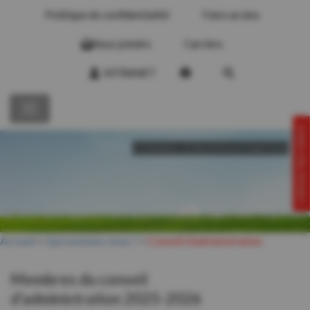
Politique de confidentialité
Faire un don
Nous joindre
Carrière
INTRANET
CONTACTEZ-NOUS!
CONSEIL D’ADMINISTRATION
Accueil
>
Qui sommes-nous ?
>
Conseil d’administration
Membres du conseil
d’administration 2025-2026