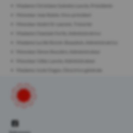
Madame Christiane Guindon Lavoie, Présidente
Monsieur Jean Babin, Vice-président
Monsieur André St-Laurent, Trésorier
Madame Chantale Fortin, Administratrice
Madame Lucille Boivin-Beaudoin, Administratrice
Monsieur Simon Bussière, Administrateur
Monsieur Gilles Lavoie, Administrateur
Madame Josée Dugas, Directrice générale
Adresses