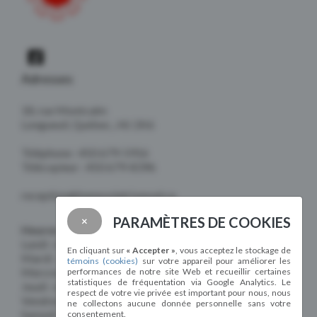
Adresses
18, rue Montcalm
Longueuil, Québec, J4J 2K6
Téléphone : 450 679-5916
Télécopieur : 450 679-8396
reception@benevolatrivesud.ca
PARAMÈTRES DE COOKIES
×
Heures d'ouverture
Lundi : de 8h30 à 16h30
En cliquant sur
« Accepter »
, vous acceptez le stockage de
Mardi : de 8h30 à 16h30
témoins (cookies)
sur votre appareil pour améliorer les
Mercredi : de 8h30 à 16h30
performances de notre site Web et recueillir certaines
statistiques de fréquentation via Google Analytics. Le
Jeudi : de 8h30 à 16h30
respect de votre vie privée est important pour nous, nous
Vendredi : de 8h30 à 16h30
ne collectons aucune donnée personnelle sans votre
Samedi : Fermé
consentement.