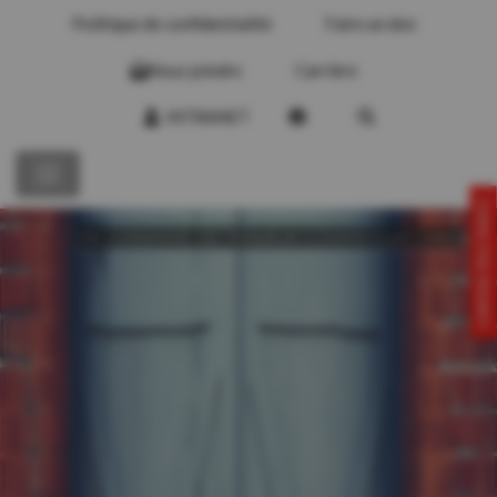
Politique de confidentialité
Faire un don
Nous joindre
Carrière
INTRANET
CONTACTEZ-NOUS!
PROGRAMME DE TRAVAUX COMPENSATOIRES