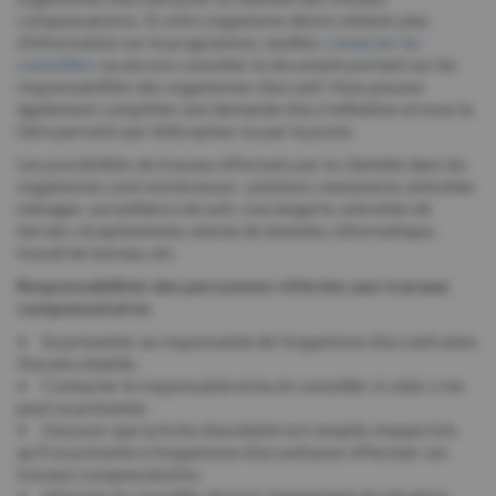
compensatoires. Si votre organisme désire obtenir plus
d’information sur le programme, veuillez
contacter les
conseillers
ou encore consulter le document portant sur les
responsabilités des organismes d’accueil. Vous pouvez
également compléter une demande d’accréditation et nous la
faire parvenir par télécopieur ou par la poste.
Les possibilités de travaux effectués par la clientèle dans les
organismes sont nombreuses : peinture, menuiserie, entretien
ménager, surveillance de nuit, conciergerie, entretien de
terrain, réceptionniste, entrée de données, informatique,
travail de bureau, etc.
Responsabilités des personnes référées aux travaux
compensatoires
• Se présenter au responsable de l’organisme d’accueil selon
l’horaire établie.
• Contacter le responsable et/ou le conseiller si celui-ci ne
peut se présenter.
• S’assurer que la fiche d’assiduité est remplie chaque fois
qu’il se présente à l’organisme d’accueil pour effectuer ses
travaux compensatoires.
• Informer le conseiller de tout changement de situation