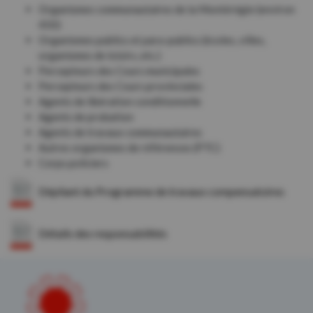
Organismes communautaires de la Montérégie (environ
450)
Organismes publics et para-publics (écoles, villes,
organismes de loisirs, etc.)
Percepteurs des Cours municipales
Percepteurs des Cours provinciales
Agents de libération conditionnelle
Agents de probation
Agents de travaux communautaires
Autres organismes de références (PTC)
Corps policiers
Dépliant du Programme de travaux compensatoires
Détails des responsabilités