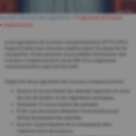
Accueil
>
Services aux organismes
>
Programme de travaux
compensatoires
Le programme de travaux compensatoires (PTC) offre
l’opportunité aux citoyens adultes dans l’incapacité de
s’acquitter d’une amende, la possibilité d’exécuter des
travaux compensatoires au profit d’un organisme
communautaire sans but lucratif.
Objectifs du programme de travaux compensatoires
Assurer le recouvrement des amendes imposées en vertu
des lois du Québec et des règlements municipaux.
Humaniser le recouvrement des amendes.
Éviter aux personnes démunies l’incarcération pour
défaut de paiement des amendes.
Susciter la participation de la communauté dans
l’administration de la justice.