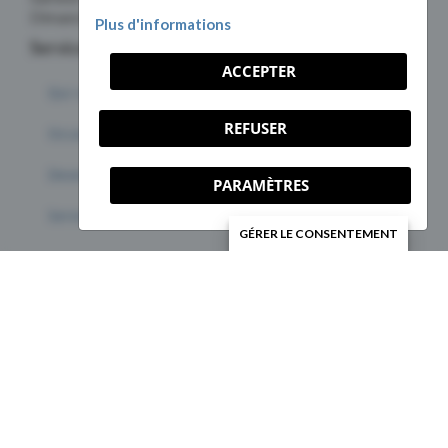
Dimanche : Fermé
Plus d'informations
Services
ACCEPTER
Qui sommes-nous ?
REFUSER
Occasions de bénévolat
Devenir bénévole
PARAMÈTRES
Services aux individus
GÉRER LE CONSENTEMENT
Services aux organismes
© 2026 Centre de bénévolat de la Rive-Sud | Tous droits
réservés.
Soutenu par
, pour une gestion optimale.