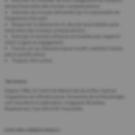
durant l’exécution des travaux compensatoires.
• Exécuter les travaux demandés par le responsable de
l’organisme d’accueil.
• Respecter le délai prescrit, discuté au préalable, pour
l’exécution des travaux compensatoires.
• Exécuter le nombre d’heures en totalité pour lequel le
client a signé un engagement.
• Fournir, en cas d’absence (pour motifs valables), toutes
pièces justificatives.
• Toujours être sobre.
Territoire
Depuis 1986, le Centre de Bénévolat de la Rive-Sud est
l’organisme de référence pour l’ensemble de la Montérégie,
soit cinq districts judiciaires: Longueuil, Richelieu,
Beauharnois, Iberville et St-Hyacinthe.
Liste des collaborateurs: