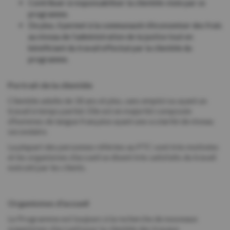
Contribuer à responsabiliser la clientèle visée par ce
programme.
De plus, il permet à la communauté d’économiser des frais
au niveau de l’administration de la justice tout en
bénéficiant du travail effectué par la clientèle du
programme.
Portrait de la clientèle
Clientèle adulte de 18 ans et plus, sans emploi ou ayant un
travail à temps partiel. Elle est en majorité composée
d’hommes de langue française ayant une scolarité de niveau
secondaire.
La plupart des personnes référées au PTC sont très motivées
et les organismes d’accueil se disent très satisfaits du travail
exécuté par les clients.
Organismes d’accueil
Le Programme est toujours à la recherche de nouveaux
organismes d’accueil pour la clientèle des travaux