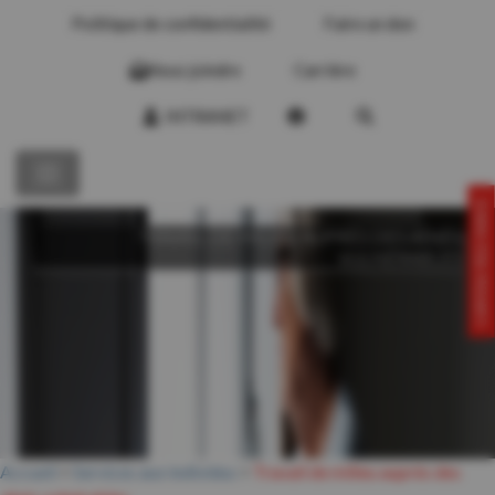
Politique de confidentialité
Faire un don
Nous joindre
Carrière
INTRANET
CONTACTEZ-NOUS!
TRAVAIL DE MILIEU AUPRÈS DES AÎNÉS
VULNÉRABLES
Accueil
>
Services aux individus
>
Travail de milieu auprès des