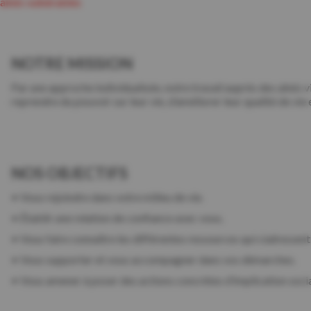
aînés vulnérables
NOTRE MISSION
Par une approche individualisée, notre travail auprès des aînés 
reprendre du pouvoir sur leur vie, d’améliorer leur qualité de vie 
NOS OBJECTIFS
• Vous rejoindre dans votre milieu de vie.
• Établir une relation de confiance avec vous.
• Vous faire connaître les différentes ressources qui s’adressent à
• Vous supporter et vous accompagner dans vos démarches.
• Vous amener à poser des actions concrètes d’implication socia