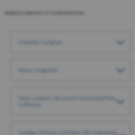
SERVICE GRATUIT ET CONFIDENTIEL
Chambly, Carignan
Vieux-Longueuil
Saint-Lambert, Brossard, Greenfield Park,
LeMoyne
Candiac, Delson, La Prairie, Ste-Catherine,